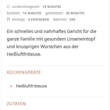
MINUTES
vorbereitungszeit
15
MINUTES
MINUTES
MINUTES
kochzeit
gesamtzeit
15
30
MINUTES
MINUTES
servings
kalorien
4
350
PORTIONEN
Ein schnelles und nahrhaftes Gericht für die
ganze Familie mit gesundem Linseneintopf
und knusprigen Würstchen aus der
Heißluftfritteuse.
KÜCHENGERÄTE
Heißluftfritteuse
ZUTATEN