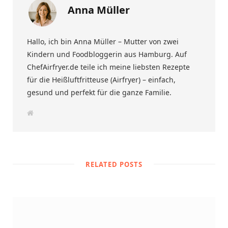
Anna Müller
Hallo, ich bin Anna Müller – Mutter von zwei
Kindern und Foodbloggerin aus Hamburg. Auf
ChefAirfryer.de teile ich meine liebsten Rezepte
für die Heißluftfritteuse (Airfryer) – einfach,
gesund und perfekt für die ganze Familie.
W
e
b
s
i
t
e
RELATED POSTS