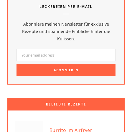
e
t
LECKEREIEN PER E-MAIL
b
e
o
r
Abonniere meinen Newsletter für exklusive
o
e
Rezepte und spannende Einblicke hinter die
Kulissen.
k
s
t
BELIEBTE REZEPTE
Burrito im Airfryer