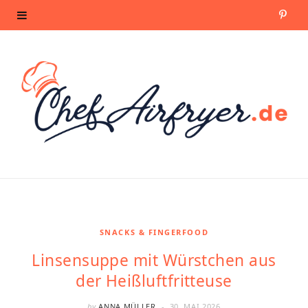
P
i
n
t
e
r
e
s
SNACKS & FINGERFOOD
Linsensuppe mit Würstchen aus
t
der Heißluftfritteuse
by
ANNA MÜLLER
30. MAI 2026