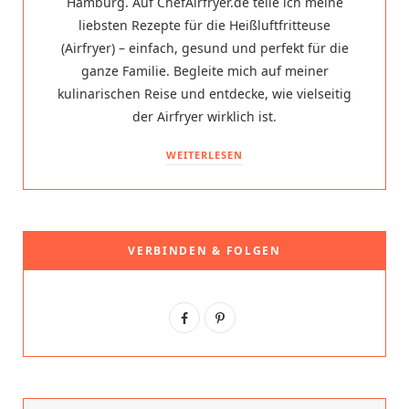
Hamburg. Auf ChefAirfryer.de teile ich meine
liebsten Rezepte für die Heißluftfritteuse
(Airfryer) – einfach, gesund und perfekt für die
ganze Familie. Begleite mich auf meiner
kulinarischen Reise und entdecke, wie vielseitig
der Airfryer wirklich ist.
WEITERLESEN
VERBINDEN & FOLGEN
F
P
a
i
c
n