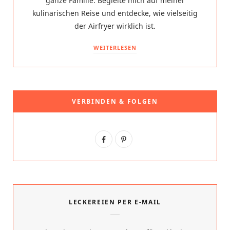
ganze Familie. Begleite mich auf meiner
kulinarischen Reise und entdecke, wie vielseitig
der Airfryer wirklich ist.
WEITERLESEN
VERBINDEN & FOLGEN
F
P
a
i
c
n
e
t
LECKEREIEN PER E-MAIL
b
e
o
r