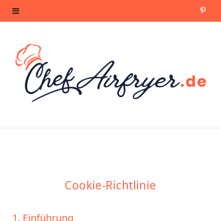
P
i
n
t
e
r
e
s
Cookie-Richtlinie
t
1. Einführung