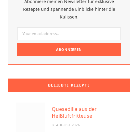
Abonniere meinen Newsletter für exklusive
o
e
Rezepte und spannende Einblicke hinter die
Kulissen.
k
s
t
BELIEBTE REZEPTE
Quesadilla aus der
Heißluftfritteuse
8. AUGUST 2026