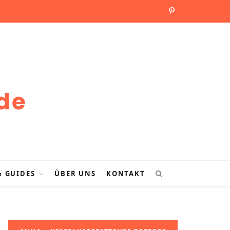
P
i
n
t
e
r
e
s
& GUIDES
ÜBER UNS
KONTAKT
t