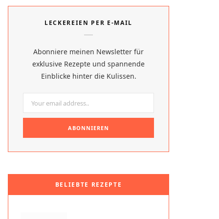
e
t
LECKEREIEN PER E-MAIL
b
e
o
r
Abonniere meinen Newsletter für
o
e
exklusive Rezepte und spannende
Einblicke hinter die Kulissen.
k
s
t
BELIEBTE REZEPTE