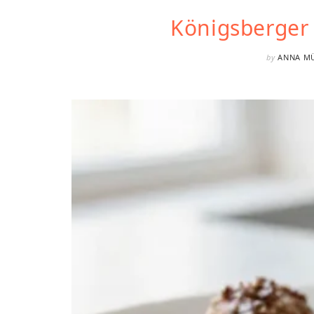
Königsberger 
by
ANNA M