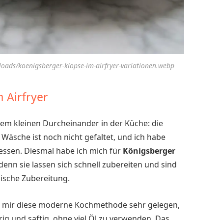
ploads/koenigsberger-klopse-im-airfryer-variationen.webp
 Airfryer
nem kleinen Durcheinander in der Küche: die
Wäsche ist noch nicht gefaltet, und ich habe
gessen. Diesmal habe ich mich für
Königsberger
enn sie lassen sich schnell zubereiten und sind
sische Zubereitung.
 mir diese moderne Kochmethode sehr gelegen,
ig und saftig, ohne viel Öl zu verwenden. Das