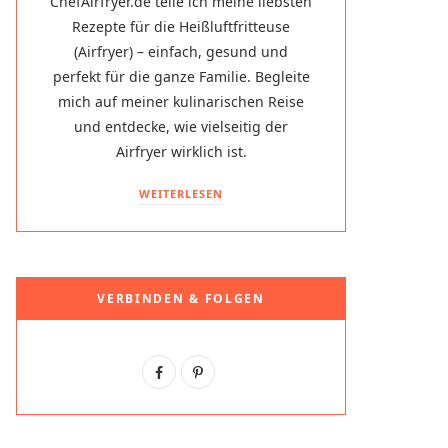
ChefAirfryer.de teile ich meine liebsten
Rezepte für die Heißluftfritteuse
(Airfryer) – einfach, gesund und
perfekt für die ganze Familie. Begleite
mich auf meiner kulinarischen Reise
und entdecke, wie vielseitig der
Airfryer wirklich ist.
WEITERLESEN
VERBINDEN & FOLGEN
F
P
a
i
c
n