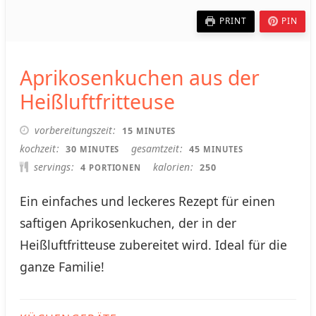
PRINT
PIN
Aprikosenkuchen aus der
Heißluftfritteuse
MINUTES
vorbereitungszeit
15
MINUTES
MINUTES
MINUTES
kochzeit
gesamtzeit
30
45
MINUTES
MINUTES
servings
kalorien
4
250
PORTIONEN
Ein einfaches und leckeres Rezept für einen
saftigen Aprikosenkuchen, der in der
Heißluftfritteuse zubereitet wird. Ideal für die
ganze Familie!