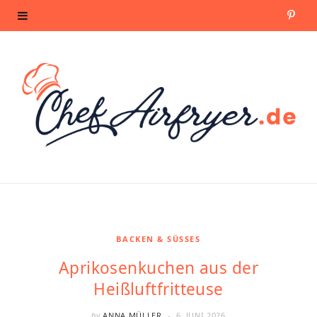
P
i
n
t
e
r
e
s
BACKEN & SÜSSES
Aprikosenkuchen aus der
t
Heißluftfritteuse
by
ANNA MÜLLER
6. JUNI 2026