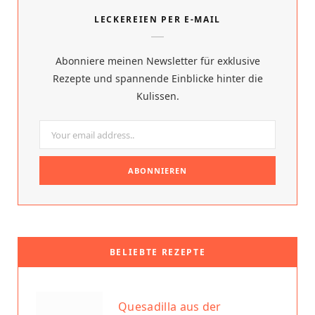
e
t
LECKEREIEN PER E-MAIL
b
e
o
r
Abonniere meinen Newsletter für exklusive
o
e
Rezepte und spannende Einblicke hinter die
Kulissen.
k
s
t
BELIEBTE REZEPTE
Quesadilla aus der