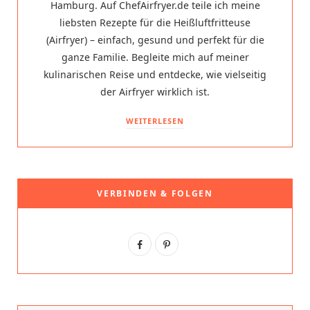
Hamburg. Auf ChefAirfryer.de teile ich meine
liebsten Rezepte für die Heißluftfritteuse
(Airfryer) – einfach, gesund und perfekt für die
ganze Familie. Begleite mich auf meiner
kulinarischen Reise und entdecke, wie vielseitig
der Airfryer wirklich ist.
WEITERLESEN
VERBINDEN & FOLGEN
F
P
a
i
c
n