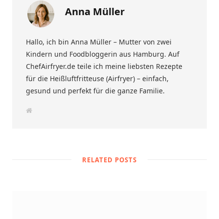
Anna Müller
Hallo, ich bin Anna Müller – Mutter von zwei
Kindern und Foodbloggerin aus Hamburg. Auf
ChefAirfryer.de teile ich meine liebsten Rezepte
für die Heißluftfritteuse (Airfryer) – einfach,
gesund und perfekt für die ganze Familie.
W
e
b
s
i
t
e
RELATED POSTS