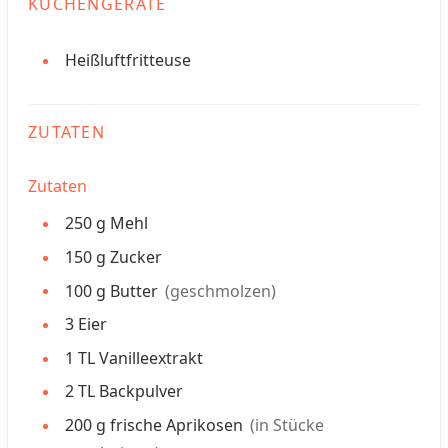
KÜCHENGERÄTE
Heißluftfritteuse
ZUTATEN
Zutaten
250
g
Mehl
150
g
Zucker
100
g
Butter
(geschmolzen)
3
Eier
1
TL
Vanilleextrakt
2
TL
Backpulver
200
g
frische Aprikosen
(in Stücke